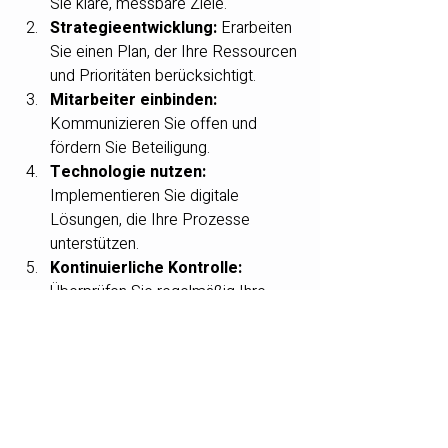
Sie klare, messbare Ziele.
Strategieentwicklung:
 Erarbeiten 
Sie einen Plan, der Ihre Ressourcen 
und Prioritäten berücksichtigt.
Mitarbeiter einbinden:
Kommunizieren Sie offen und 
fördern Sie Beteiligung.
Technologie nutzen:
Implementieren Sie digitale 
Lösungen, die Ihre Prozesse 
unterstützen.
Kontinuierliche Kontrolle:
Überprüfen Sie regelmäßig Ihre 
Fortschritte und passen Sie Ihre 
Maßnahmen an.
Erfolg ist kein Zufall, sondern das 
Ergebnis konsequenter Arbeit an den 
richtigen Stellschrauben. Wer diese 