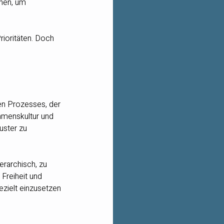
nen, um 
rioritäten. Doch 
en Prozesses, der 
hmenskultur und 
uster zu 
erarchisch, zu 
Freiheit und 
ezielt einzusetzen 