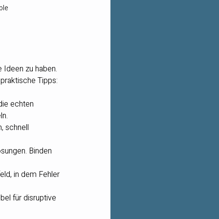
ble
e Ideen zu haben. 
 praktische Tipps:
die echten 
ln.
, schnell 
ösungen. Binden 
eld, in dem Fehler 
el für disruptive 