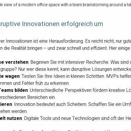
le view of a modern office space with a team brainstorming around a ta
sruptive Innovationen erfolgreich um
r Innovationen ist eine Herausforderung. Es reicht nicht, nur gut
 die Realität bringen – und zwar schnell und effizient. Hier einige
se verstehen
: Beginnen Sie mit intensiver Recherche. Was sind 
lgruppe? Nur wer diese kennt, kann disruptive Lösungen entwicke
te wagen
: Testen Sie Ihre Ideen in kleinen Schritten. MVPs helfen
men und Fehler früh zu erkennen.
 Teams bilden
: Unterschiedliche Perspektiven fördern kreative L
erschiedenen Bereichen ein.
lieren
: Innovation bedeutet auch Scheitern. Schaffen Sie ein Umf
sehen werden.
elt nutzen
: Digitale Tools und neue Technologien sind oft der Heb