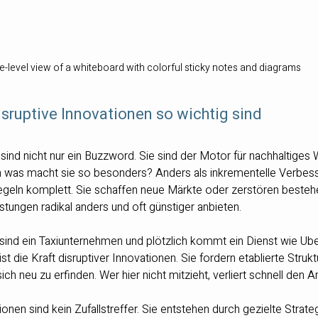
e-level view of a whiteboard with colorful sticky notes and diagrams
ruptive Innovationen so wichtig sind
 sind nicht nur ein Buzzword. Sie sind der Motor für nachhaltige
h was macht sie so besonders? Anders als inkrementelle Verbes
regeln komplett. Sie schaffen neue Märkte oder zerstören besteh
stungen radikal anders und oft günstiger anbieten.
e sind ein Taxiunternehmen und plötzlich kommt ein Dienst wie Uber.
ist die Kraft disruptiver Innovationen. Sie fordern etablierte Struk
h neu zu erfinden. Wer hier nicht mitzieht, verliert schnell den A
onen sind kein Zufallstreffer. Sie entstehen durch gezielte Strate