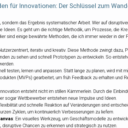
en für Innovationen: Der Schlüssel zum Wand
ll, sondern das Ergebnis systematischer Arbeit. Wer auf disruptiven
e Ideen. Es geht um die richtige Methodik, um Prozesse, die Krea
er sind einige bewährte Methoden, die ich immer wieder in der 
 Nutzerzentriert, iterativ und kreativ. Diese Methode zwingt dazu,
nden zu sehen und schnell Prototypen zu entwickeln. So entsteh
 werden.
nell testen, lernen und anpassen. Statt lange zu planen, wird mit m
rodukten (MVPs) gearbeitet, um früh Feedback zu erhalten und R
 Innovation entsteht nicht im stillen Kämmerlein. Durch die Einbin
er sogar Wettbewerber entstehen neue Impulse und Ideen.
Flexibilität und schnelle Reaktion auf Veränderungen sind entschei
urzen Zyklen, um kontinuierlich Verbesserungen zu liefern.
Canvas
: Ein visuelles Werkzeug, um Geschäftsmodelle zu entwick
lft, disruptive Chancen zu erkennen und strategisch zu nutzen.