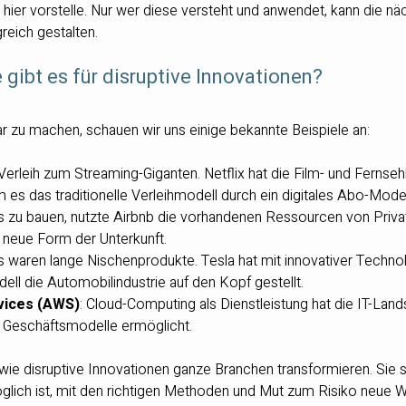
 hier vorstelle. Nur wer diese versteht und anwendet, kann die nä
eich gestalten.
 gibt es für disruptive Innovationen?
 zu machen, schauen wir uns einige bekannte Beispiele an:
erleih zum Streaming-Giganten. Netflix hat die Film- und Fernse
em es das traditionelle Verleihmodell durch ein digitales Abo-Model
els zu bauen, nutzte Airbnb die vorhandenen Ressourcen von Priv
g neue Form der Unterkunft.
os waren lange Nischenprodukte. Tesla hat mit innovativer Techno
ll die Automobilindustrie auf den Kopf gestellt.
ices (AWS)
: Cloud-Computing als Dienstleistung hat die IT-Lands
 Geschäftsmodelle ermöglicht.
wie disruptive Innovationen ganze Branchen transformieren. Sie si
glich ist, mit den richtigen Methoden und Mut zum Risiko neue 