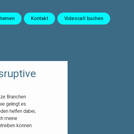
Themen
Kontakt
Videocall buchen
sruptive
nze Branchen 
e gelingt es 
en helfen dabei, 
ich meine 
ntreiben können.