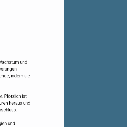
s Wachstum und 
serungen 
ende, indem sie 
 Plötzlich ist 
turen heraus und 
nschluss.
gien und 