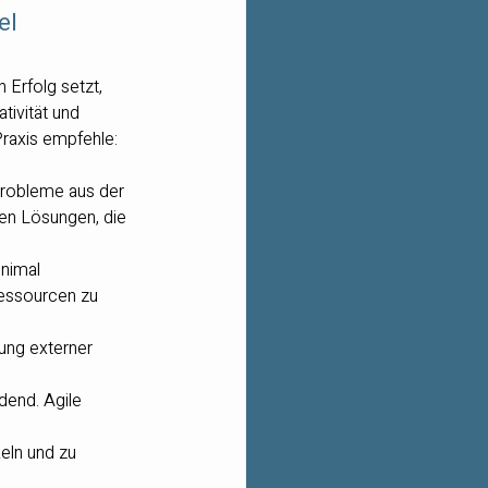
el
 Erfolg setzt, 
tivität und 
Praxis empfehle:
 Probleme aus der 
en Lösungen, die 
inimal 
essourcen zu 
dung externer 
dend. Agile 
eln und zu 