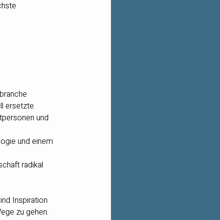
chste 
hbranche 
l ersetzte.
atpersonen und 
logie und einem 
chaft radikal 
nd Inspiration 
Wege zu gehen.