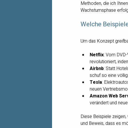
Methoden, die ich Ihnen
Wachstumsphase erfolgr
Welche Beispiele
Um das Konzept greifbar
Netflix
: Vom DVD-V
revolutioniert, ind
Airbnb
: Statt Hot
schuf so eine völli
Tesla
: Elektroaut
neuen Vertriebsmode
Amazon Web Serv
verändert und neue
Diese Beispiele zeigen, 
und Beweis, dass es mö