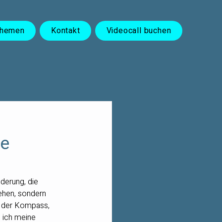
Themen
Kontakt
Videocall buchen
ie
nderung, die 
tehen, sondern 
st der Kompass, 
e ich meine 