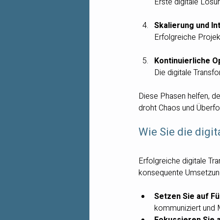
Erste digitale Lös
Skalierung und In
Erfolgreiche Proje
Kontinuierliche O
Die digitale Transf
Diese Phasen helfen, de
droht Chaos und Überfo
Wie Sie die digi
Erfolgreiche digitale Tr
konsequente Umsetzung.
Setzen Sie auf F
kommuniziert und M
Fokussieren Sie 