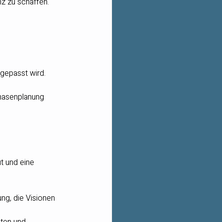
z zu schaffen.
ngepasst wird.
Phasenplanung 
t und eine 
ng, die Visionen 
ten und 