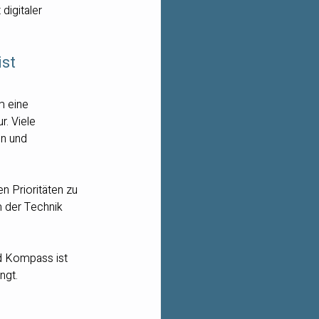
igitaler 
ist
m eine 
. Viele 
n und 
en Prioritäten zu 
 der Technik 
nd Kompass ist 
ngt.