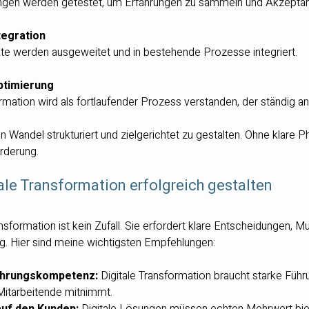
ungen werden getestet, um Erfahrungen zu sammeln und Akzeptan
tegration
kte werden ausgeweitet und in bestehende Prozesse integriert.
ptimierung
ormation wird als fortlaufender Prozess verstanden, der ständig a
n Wandel strukturiert und zielgerichtet zu gestalten. Ohne klare 
rderung.
tale Transformation erfolgreich gestalten
ansformation ist kein Zufall. Sie erfordert klare Entscheidungen, Mu
 Hier sind meine wichtigsten Empfehlungen:
ührungskompetenz:
 Digitale Transformation braucht starke Führu
itarbeitende mitnimmt.
auf den Kunden:
 Digitale Lösungen müssen echten Mehrwert bie